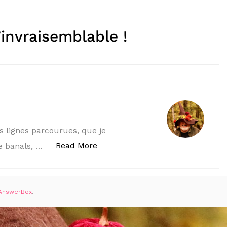
’invraisemblable !
s lignes parcourues, que je
« L’invraisemblable ! »
Read More
re banals, …
AnswerBox
.