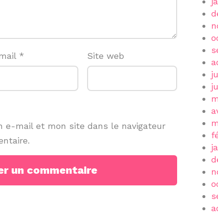
j
d
n
o
s
mail
*
Site web
a
j
j
m
a
m
 e-mail et mon site dans le navigateur
f
ntaire.
j
d
n
o
s
a