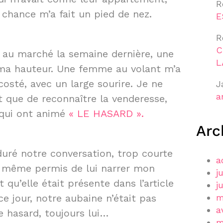
R
a chance m’a fait un pied de nez.
E
R
C
 au marché la semaine dernière, une
L
à ma hauteur. Une femme au volant m’a
ccosté, avec un large sourire. Je ne
J
a
t que de reconnaître la venderesse,
 qui ont animé
« LE HASARD ».
Arc
uré notre conversation, trop courte
a
 même permis de lui narrer mon
j
t qu’elle était présente dans l’article
j
e jour, notre aubaine n’était pas
m
a
e hasard, toujours lui…
m