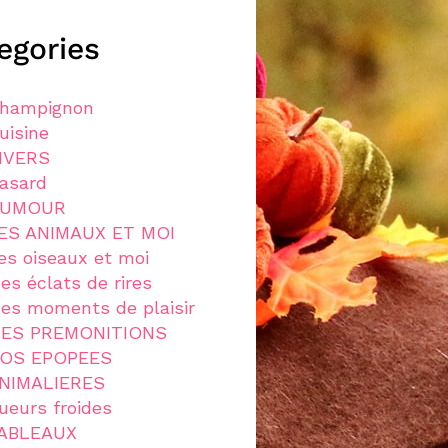
egories
hampignon
uisine
IVERS
asard
UMOUR
ES ANIMAUX ET MOI
es oiseaux et moi
es éclats de rires
es moments de plaisir
ES PREMONITIONS
OS EPOPEES
NIMALIERES
ueurs froides
ABLEAUX