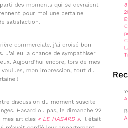
e parti des moments qui
se
devraient
8
2
prennent pour moi une certaine
E
e satisfaction.
C
p
C
ière commerciale, j’ai croisé bon
L
 J’ai eu la chance de sympathiser
T
eux. Aujourd’hui encore, lors de mes
u voulues, mon impression, tout du
Re
taine !
Y
A
notre discussion du moment suscite
 anges. Hasard ou pas, le dimanche 22
R
A
s mes articles
« LE HASARD »
. Il était
ui m’avait confié leur appartement,