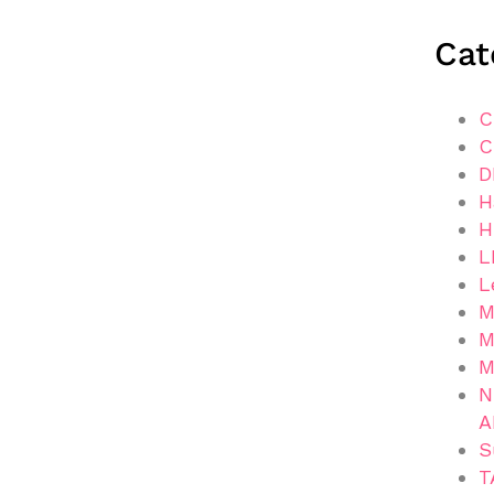
Cat
C
C
D
H
H
L
L
M
M
M
N
A
S
T