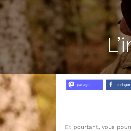
L’
partager
partager
Et pourtant
,
vous pourr