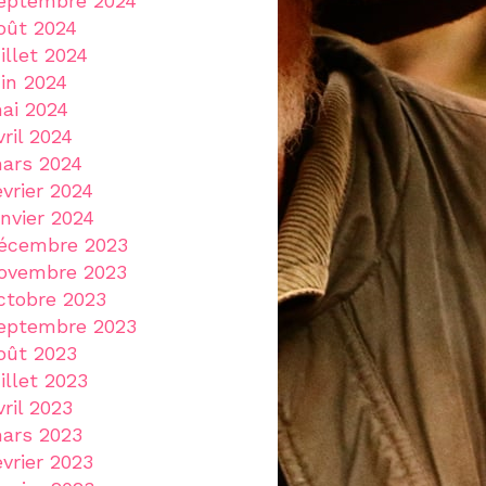
eptembre 2024
oût 2024
uillet 2024
uin 2024
ai 2024
vril 2024
ars 2024
évrier 2024
anvier 2024
écembre 2023
ovembre 2023
ctobre 2023
eptembre 2023
oût 2023
uillet 2023
vril 2023
ars 2023
évrier 2023