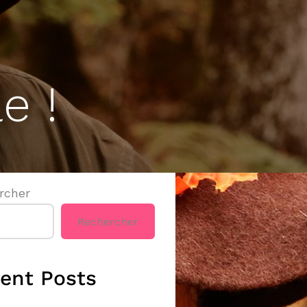
e !
rcher
Rechercher
ent Posts