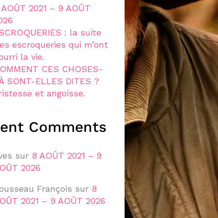
 AOÛT 2021 – 9 AOÛT
026
SCROQUERIES : la suite
es escroqueries qui m’ont
ourri la vie.
OMMENT CES CHOSES-
À SONT-ELLES DITES ?
ristesse et angoisse.
cent Comments
ves
sur
8 AOÛT 2021 – 9
OÛT 2026
ousseau François
sur
8
OÛT 2021 – 9 AOÛT 2026