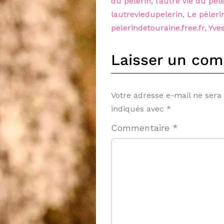
du pelerin
,
l’autre vie du pèl
lautreviedupelerin
,
Le pèleri
pelerindetouraine.free.fr
,
Yve
Laisser un com
Votre adresse e-mail ne sera
indiqués avec
*
Commentaire
*