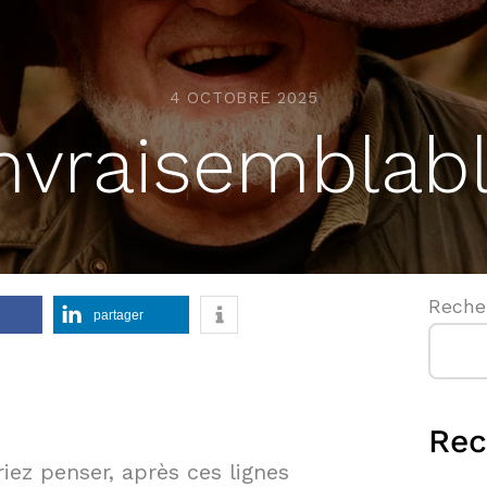
4 OCTOBRE 2025
invraisemblabl
Reche
partager
Rec
iez penser, après ces lignes