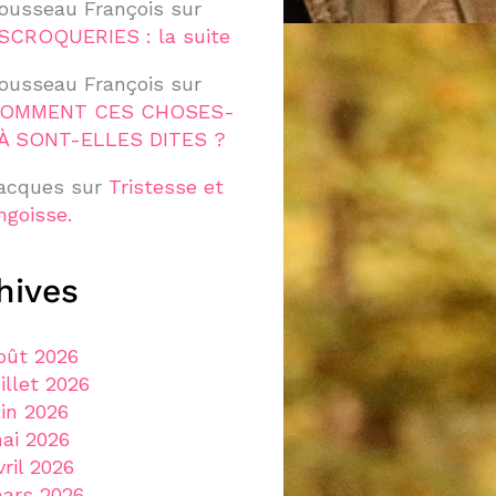
ousseau François
sur
SCROQUERIES : la suite
ousseau François
sur
OMMENT CES CHOSES-
À SONT-ELLES DITES ?
acques
sur
Tristesse et
ngoisse.
hives
oût 2026
uillet 2026
uin 2026
ai 2026
vril 2026
ars 2026