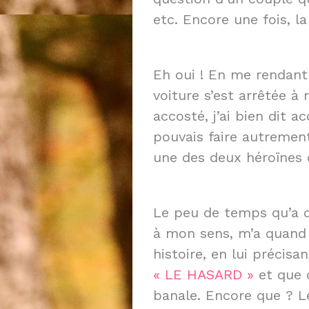
etc. Encore une fois, l
Eh oui ! En me rendant
voiture s’est arrêtée 
accosté, j’ai bien dit a
pouvais faire autremen
une des deux héroïnes
Le peu de temps qu’a d
à mon sens, m’a quand
histoire, en lui précisan
« LE HASARD »
et que c
banale. Encore que ? L