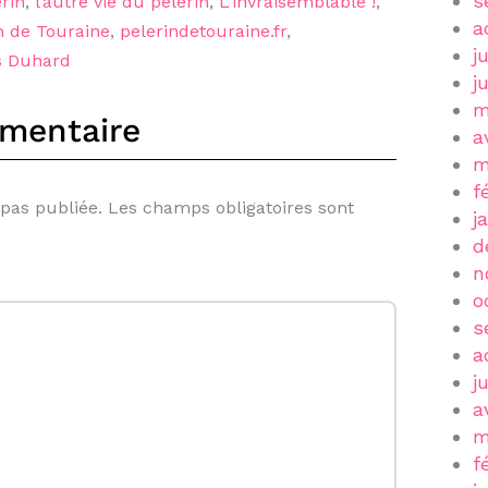
s
erin
,
l’autre vie du pelerin
,
L’invraisemblable !
,
a
n de Touraine
,
pelerindetouraine.fr
,
j
s Duhard
j
m
mentaire
a
m
f
 pas publiée.
Les champs obligatoires sont
j
d
n
o
s
a
j
a
m
f