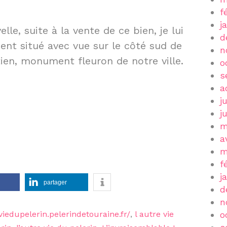
f
j
lle, suite à la vente de ce bien, je lui
d
ent situé avec vue sur le côté sud de
n
ien, monument fleuron de notre ville.
o
s
a
j
j
m
a
m
f
j
partager
d
n
eviedupelerin.pelerindetouraine.fr/
,
l autre vie
o