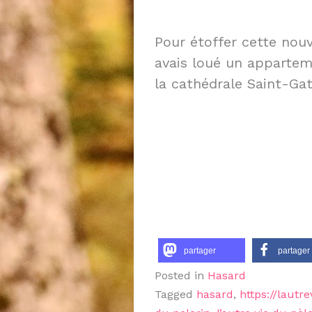
Pour étoffer cette nouve
avais loué un appartem
la cathédrale Saint-Gat
partager
partager
Posted in
Hasard
Tagged
hasard
,
https://lautr