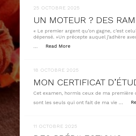
25 OCTOBRE 2025
UN MOTEUR ? DES RA
« Le premier argent qu’on gagne, c’est cel
dépensé. »Un précepte auquel j’adhère ave
« UN MOTEUR ? DES RAMO
Read More
…
18 OCTOBRE 2025
MON CERTIFICAT D’ÉTU
Cet examen, hormis ceux de ma première
R
sont les seuls qui ont fait de ma vie …
11 OCTOBRE 2025