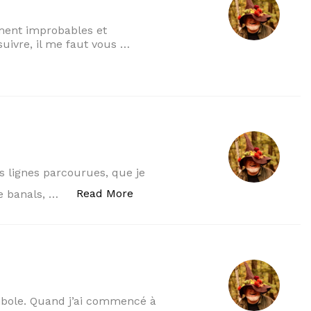
ement improbables et
suivre, il me faut vous …
s lignes parcourues, que je
« L’invraisemblable ! »
Read More
re banals, …
mbole. Quand j’ai commencé à