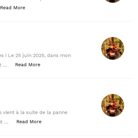
« QUIPROQUOS II ! »
Read More
 ! Le 25 juin 2025, dans mon
« MON ASSOCIE »
Read More
it …
 vient à la suite de la panne
« LES RAMONEURS ! »
Read More
ait …