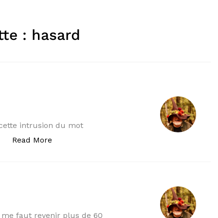
tte :
hasard
 cette intrusion du mot
« QUIPROQUOS III ? »
Read More
…
l me faut revenir plus de 60