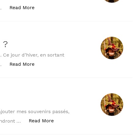
« BIENFAIT ? DOUTEUX ! Suite.. »
Read More
 …
 ?
 Ce jour d’hiver, en sortant
« UN BIENFAIT ! DOUTEUX ? »
Read More
 …
’ajouter mes souvenirs passés,
« LA FERRONERIE »
Read More
iendront …