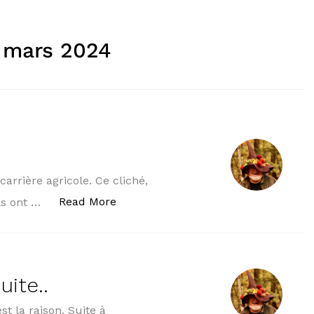
:
mars 2024
arrière agricole. Ce cliché,
« LE GOUPIL ET LA TAUPE »
Read More
ls ont …
ite..
st la raison. Suite à