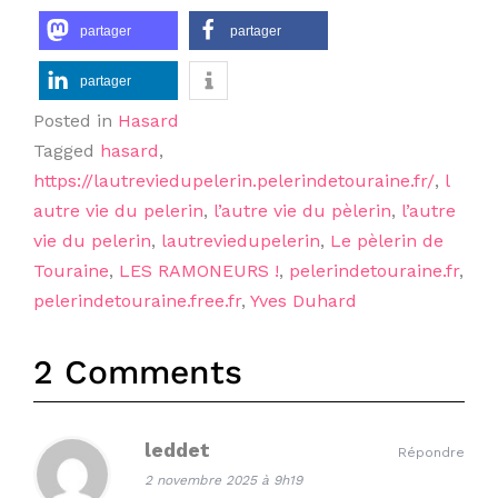
partager
partager
partager
Posted in
Hasard
Tagged
hasard
,
https://lautreviedupelerin.pelerindetouraine.fr/
,
l
autre vie du pelerin
,
l’autre vie du pèlerin
,
l’autre
vie du pelerin
,
lautreviedupelerin
,
Le pèlerin de
Touraine
,
LES RAMONEURS !
,
pelerindetouraine.fr
,
pelerindetouraine.free.fr
,
Yves Duhard
2 Comments
leddet
Répondre
2 novembre 2025 à 9h19