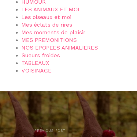
HUMOUR
LES ANIMAUX ET MOI
Les oiseaux et moi
Mes éclats de rires
Mes moments de plaisir
MES PREMONITIONS
NOS EPOPEES ANIMALIERES
Sueurs froides
TABLEAUX
VOISINAGE
PREVIOUS POST