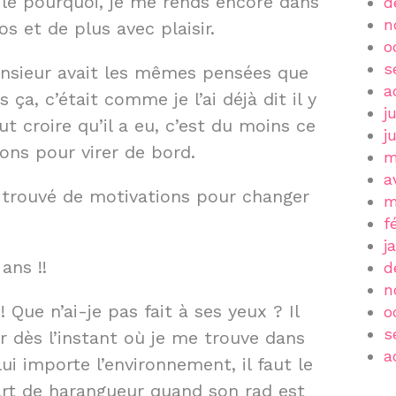
 le pourquoi, je me rends encore dans
d
n
s et de plus avec plaisir.
o
s
onsieur avait les mêmes pensées que
a
ça, c’était comme je l’ai déjà dit il y
j
aut croire qu’il a eu, c’est du moins ce
j
sons pour virer de bord.
m
a
s trouvé de motivations pour changer
m
f
j
ans !!
d
n
! Que n’ai-je pas fait à ses yeux ? Il
o
s
er dès l’instant où je me trouve dans
a
ui importe l’environnement, il faut le
 art de harangueur quand son rad est