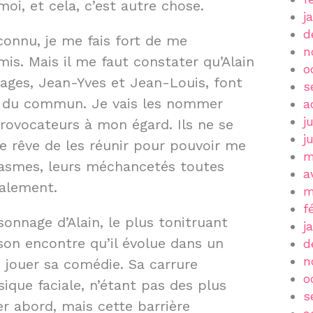
i, et cela, c’est autre chose.
j
d
connu, je me fais fort de me
n
is. Mais il me faut constater qu’Alain
o
ages, Jean-Yves et Jean-Louis, font
s
nt du commun. Je vais les nommer
a
j
ovocateurs à mon égard. Ils ne se
j
e rêve de les réunir pour pouvoir me
m
casmes, leurs méchancetés toutes
a
ralement.
m
f
onnage d’Alain, le plus tonitruant
j
à son encontre qu’il évolue dans un
d
n
 jouer sa comédie. Sa carrure
o
que faciale, n’étant pas des plus
s
 abord, mais cette barrière