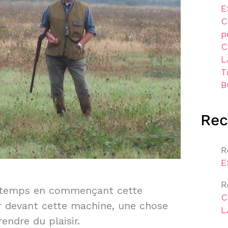
E
C
p
C
L
T
B
Re
R
E
R
e temps en commençant cette
C
er devant cette machine, une chose
L
rendre du plaisir.