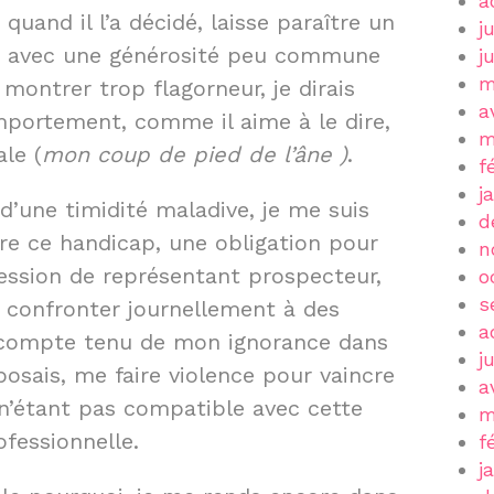
a
 quand il l’a décidé, laisse paraître un
j
es avec une générosité peu commune
j
m
ontrer trop flagorneur, je dirais
a
omportement, comme il aime à le dire,
m
le (
mon coup de pied de l’âne )
.
f
j
d’une timidité maladive, je me suis
d
cre ce handicap, une obligation pour
n
fession de représentant prospecteur,
o
s
e confronter journellement à des
a
t, compte tenu de mon ignorance dans
j
posais, me faire violence pour vaincre
a
i n’étant pas compatible avec cette
m
ofessionnelle.
f
j