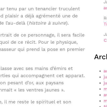
J
a
ar tenu par un tenancier truculent
d plaisir a déjà agrémenté une de
R
de l’au-delà (
histoire à suivre
).
T
J
ortrait de ce personnage, il sera facile
C
uoi de ce récit. Pour le physique,
 chasseur qui prend la pose en premier
Arc
 classe avec ses mains d’émirs et
a
orties qui accompagnent cet apparat.
j
son pesant d’or, aux paysans
j
m
mait « les ventres jaunes ».
a
m
, il me reste le spirituel et son
f