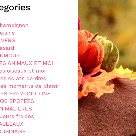
egories
hampignon
uisine
IVERS
asard
UMOUR
ES ANIMAUX ET MOI
es oiseaux et moi
es éclats de rires
es moments de plaisir
ES PREMONITIONS
OS EPOPEES
NIMALIERES
ueurs froides
ABLEAUX
OISINAGE