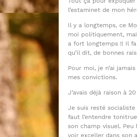
Tout ça pour expliquer
l’estaminet de mon héro
Il y a longtemps, ce M
moi politiquement, mais 
a fort longtemps !! Il f
qu’il dit, de bonnes rai
Pour moi, je n’ai jamai
mes convictions.
J’avais déjà raison à 20 
Je suis resté socialiste 
faut l’entendre tonitru
son champ visuel. Peu l
voir exceller dans son