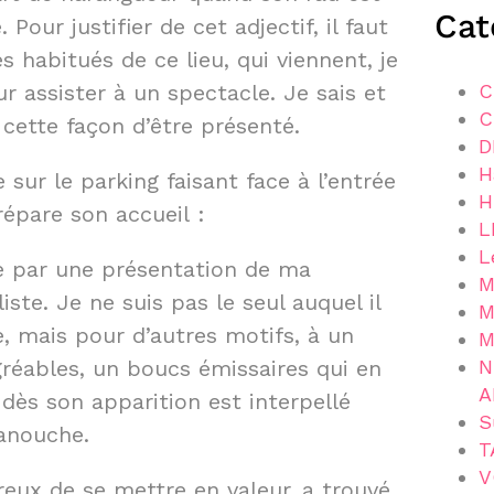
Cat
Pour justifier de cet adjectif, il faut
s habitués de ce lieu, qui viennent, je
 assister à un spectacle. Je sais et
C
C
e cette façon d’être présenté.
D
H
e sur le parking faisant face à l’entrée
H
répare son accueil :
L
L
 par une présentation de ma
M
te. Je ne suis pas le seul auquel il
M
, mais pour d’autres motifs, à un
M
réables, un boucs émissaires qui en
N
A
 dès son apparition est interpellé
S
anouche.
T
V
ux de se mettre en valeur, a trouvé