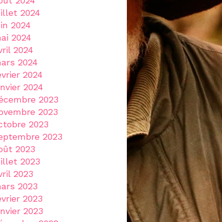
oût 2024
uillet 2024
uin 2024
ai 2024
vril 2024
ars 2024
évrier 2024
anvier 2024
écembre 2023
ovembre 2023
ctobre 2023
eptembre 2023
oût 2023
uillet 2023
vril 2023
ars 2023
évrier 2023
anvier 2023