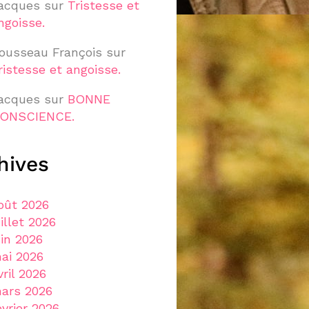
acques
sur
Tristesse et
ngoisse.
ousseau François
sur
ristesse et angoisse.
acques
sur
BONNE
ONSCIENCE.
hives
oût 2026
uillet 2026
uin 2026
ai 2026
vril 2026
ars 2026
évrier 2026