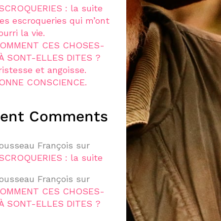
SCROQUERIES : la suite
es escroqueries qui m’ont
ourri la vie.
OMMENT CES CHOSES-
À SONT-ELLES DITES ?
ristesse et angoisse.
ONNE CONSCIENCE.
cent Comments
ousseau François
sur
SCROQUERIES : la suite
ousseau François
sur
OMMENT CES CHOSES-
À SONT-ELLES DITES ?