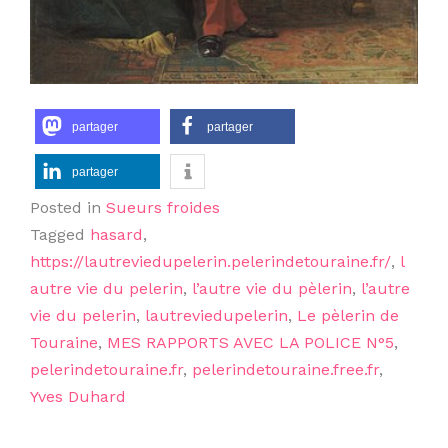
partager
partager
partager
Posted in
Sueurs froides
Tagged
hasard
,
https://lautreviedupelerin.pelerindetouraine.fr/
,
l
autre vie du pelerin
,
l’autre vie du pèlerin
,
l’autre
vie du pelerin
,
lautreviedupelerin
,
Le pèlerin de
Touraine
,
MES RAPPORTS AVEC LA POLICE N°5
,
pelerindetouraine.fr
,
pelerindetouraine.free.fr
,
Yves Duhard