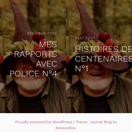
PREVIOUS POST
NEXT POST
MES
HISTOIRES D
RAPPORTS
CENTENAIRE
AVEC
N°1
POLICE N°4
Proudly powered by WordPress
|
Theme:
Journal Blog
by
AnswerBox
.