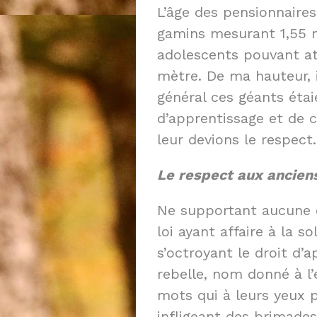
L’âge des pensionnaires 
gamins mesurant 1,55 m
adolescents pouvant att
mètre. De ma hauteur, i
général ces géants éta
d’apprentissage et de ce
leur devions le respect.
Le respect aux anciens,
Ne supportant aucune d
loi ayant affaire à la s
s’octroyant le droit d’a
rebelle, nom donné à l’
mots qui à leurs yeux p
infligeant des brimades