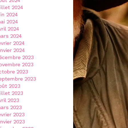
oût 2024
uillet 2024
uin 2024
ai 2024
vril 2024
ars 2024
évrier 2024
anvier 2024
écembre 2023
ovembre 2023
ctobre 2023
eptembre 2023
oût 2023
uillet 2023
vril 2023
ars 2023
évrier 2023
anvier 2023