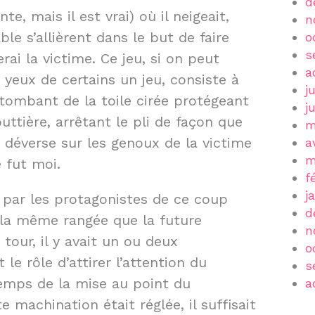
d
te, mais il est vrai) où il neigeait,
n
e s’allièrent dans le but de faire
o
s
rai la victime. Ce jeu, si on peut
a
 yeux de certains un jeu, consiste à
j
etombant de la toile cirée protégeant
j
uttière, arrêtant le pli de façon que
m
 déverse sur les genoux de la victime
a
m
e fut moi.
f
j
 par les protagonistes de ce coup
d
la même rangée que la future
n
 tour, il y avait un ou deux
o
le rôle d’attirer l’attention du
s
temps de la mise au point du
a
 machination était réglée, il suffisait