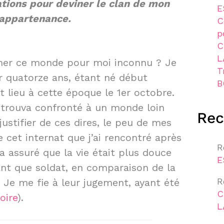
ations pour deviner le clan de mon
E
appartenance.
C
p
C
L
er ce monde pour moi inconnu ? Je
T
ir quatorze ans, étant né début
B
it lieu à cette époque le 1er octobre.
e trouva confronté à un monde loin
Re
justifier de ces dires, le peu de mes
cet internat que j’ai rencontré après
R
’a assuré que la vie était plus douce
E
ant que soldat, en comparaison de la
R
 Je me fie à leur jugement, ayant été
C
oire
).
L