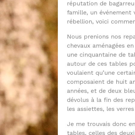
réputation de bagarreur
famille, un événement v
rébellion, voici commen
Nous prenions nos repa
chevaux aménagées en un
une cinquantaine de ta
autour de ces tables p
voulaient qu’une certai
composaient de huit an
années, et de deux ble
dévolus à la fin des re
les assiettes, les verres
Je me trouvais donc en
tables, celles des deux