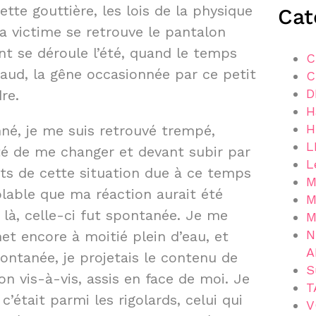
ette gouttière, les lois de la physique
Cat
la victime se retrouve le pantalon
nt se déroule l’été, quand le temps
C
chaud, la gêne occasionnée par ce petit
C
D
re.
H
H
nné, je me suis retrouvé trempé,
L
ité de me changer et devant subir par
L
nts de cette situation due à ce temps
M
mblable que ma réaction aurait été
M
 là, celle-ci fut spontanée. Je me
M
N
et encore à moitié plein d’eau, et
A
ontanée, je projetais le contenu de
S
on vis-à-vis, assis en face de moi. Je
T
 c’était parmi les rigolards, celui qui
V