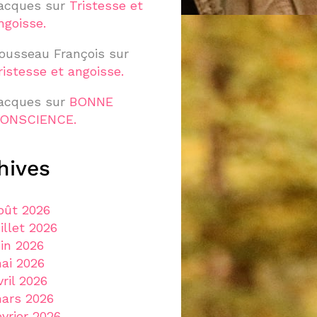
acques
sur
Tristesse et
ngoisse.
ousseau François
sur
ristesse et angoisse.
acques
sur
BONNE
ONSCIENCE.
hives
oût 2026
uillet 2026
uin 2026
ai 2026
vril 2026
ars 2026
évrier 2026