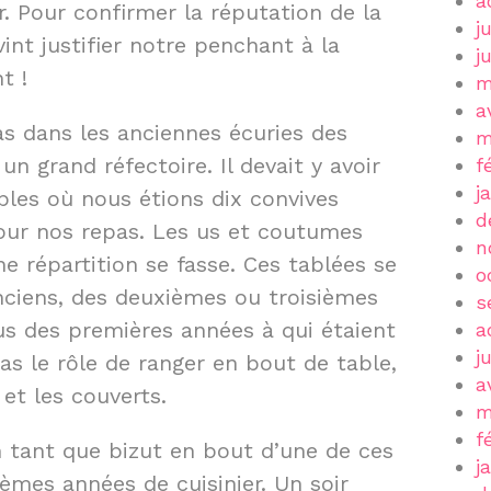
a
. Pour confirmer la réputation de la
j
int justifier notre penchant à la
j
t !
m
a
s dans les anciennes écuries des
m
 grand réfectoire. Il devait y avoir
f
j
bles où nous étions dix convives
d
our nos repas. Les us et coutumes
n
ne répartition se fasse. Ces tablées se
o
ciens, des deuxièmes ou troisièmes
s
us des premières années à qui étaient
a
j
pas le rôle de ranger en bout de table,
a
 et les couverts.
m
f
 tant que bizut en bout d’une de ces
j
ièmes années de cuisinier. Un soir