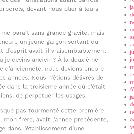
j
rporels, devant nous plier à leurs
d
n
o
a me paraît sans grande gravité, mais
s
 encore un jeune garçon sortant du
a
t d’esprit avait-il vraisemblablement
j
ù je devins ancien ? À la deuxième
j
m
 d’ancienneté, nous devions encore
a
es années. Nous n’étions délivrés de
m
ée dans la troisième année où c’était
f
iens, de perpétuer les usages.
j
d
resque pas tourmenté cette première
n
, mon frère, avait l’année précédente,
o
s
e dans l’établissement d’une