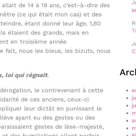
J
allait de 14 à 19 ans, c’est-à-dire des
a
ètre (ce qui était mon cas) et des
eindre, étant donné leur âge, 1,80
R
T
ls étaient des grands, mais en
ient en troisième année
J
 fait, nous les bleus, les bizuts, nous
C
Arc
 loi qui régnait
.
érogation, le contrevenant à cette
a
j
olidarité de ces anciens, ceux-ci
j
ppliquer leur dictât en punissant le
m
élève ayant eu des gestes ou des
a
araissaient gestes de lèse-majesté,
m
 et des humiliations allant parfois
f