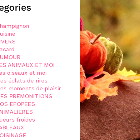
egories
hampignon
uisine
IVERS
asard
UMOUR
ES ANIMAUX ET MOI
es oiseaux et moi
es éclats de rires
es moments de plaisir
ES PREMONITIONS
OS EPOPEES
NIMALIERES
ueurs froides
ABLEAUX
OISINAGE