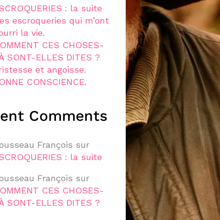
SCROQUERIES : la suite
es escroqueries qui m’ont
ourri la vie.
OMMENT CES CHOSES-
À SONT-ELLES DITES ?
ristesse et angoisse.
ONNE CONSCIENCE.
cent Comments
ousseau François
sur
SCROQUERIES : la suite
ousseau François
sur
OMMENT CES CHOSES-
À SONT-ELLES DITES ?