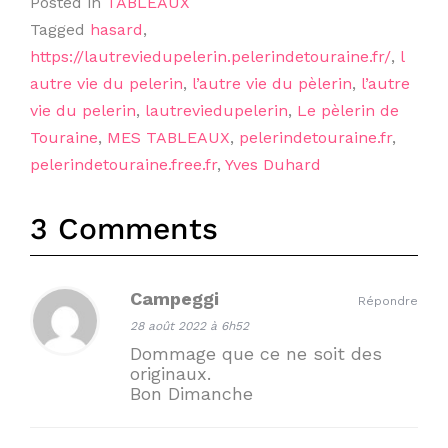
Posted in
TABLEAUX
Tagged
hasard
,
https://lautreviedupelerin.pelerindetouraine.fr/
,
l
autre vie du pelerin
,
l’autre vie du pèlerin
,
l’autre
vie du pelerin
,
lautreviedupelerin
,
Le pèlerin de
Touraine
,
MES TABLEAUX
,
pelerindetouraine.fr
,
pelerindetouraine.free.fr
,
Yves Duhard
3 Comments
Campeggi
Répondre
28 août 2022 à 6h52
Dommage que ce ne soit des
originaux.
Bon Dimanche