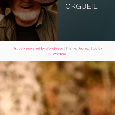
ORGUEIL
Proudly powered by WordPress
|
Theme:
Journal Blog
by
AnswerBox
.