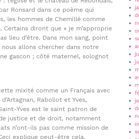
 l’église et le château de Rebondais,
j
par Ronsard dans ce poème qui
d
 ans, les hommes de Chemillé comme
n
. Certains diront que « je m’approprie
o
pas lieu d’être. Dans mon sang, point
s
a
i nous allons chercher dans notre
j
ne gascon ; côté maternel, solognot
j
m
a
m
cette mixité comme un Français avec
f
d’Artagnan, Raboliot et Yves,
j
d
int-Yves est le saint patron de
n
 de justice et de droit, notamment
o
ocats n’ont-ils pas comme mission de
s
Ceci explique peut-être cela.