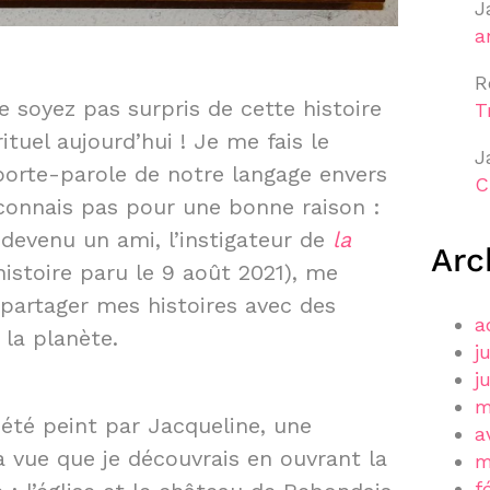
J
a
R
e soyez pas surpris de cette histoire
T
tuel aujourd’hui ! Je me fais le
J
orte-parole de notre langage envers
C
 connais pas pour une bonne raison :
 devenu un ami, l’instigateur de
la
Arc
istoire paru le 9 août 2021), me
 partager mes histoires avec des
a
 la planète.
j
j
m
 été peint par Jacqueline, une
a
la vue que je découvrais en ouvrant la
m
f