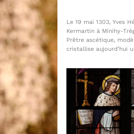
Le 19 mai 1303, Yves H
Kermartin à Minihy-Trég
Prêtre ascétique, modèle
cristallise aujourd’hui 