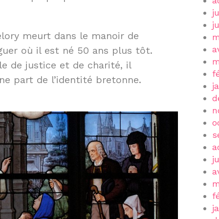
a
j
j
élory meurt dans le manoir de
m
a
uer où il est né 50 ans plus tôt.
m
 de justice et de charité, il
f
une part de l’identité bretonne.
j
d
n
o
s
a
j
a
m
f
j