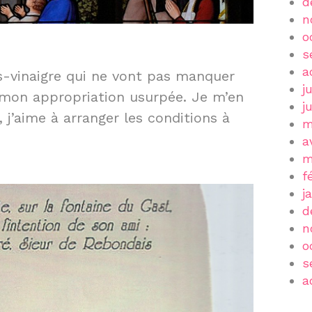
d
n
o
s
a
es-vinaigre qui ne vont pas manquer
j
 mon appropriation usurpée. Je m’en
j
, j’aime à arranger les conditions à
m
a
m
f
j
d
n
o
s
a