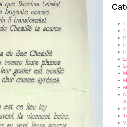
Cat
C
C
D
H
H
L
L
M
M
M
N
A
S
T
V