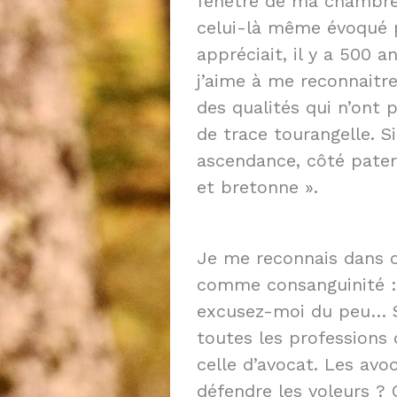
fenêtre de ma chambre :
celui-là même évoqué 
appréciait, il y a 500
j’aime à me reconnaitre
des qualités qui n’ont 
de trace tourangelle. S
ascendance, côté pater
et bretonne ».
Je me reconnais dans 
comme consanguinité : 
excusez-moi du peu… Sa
toutes les professions
celle d’avocat. Les av
défendre les voleurs ? 