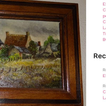
E
C
p
C
L
T
B
Re
R
E
R
C
L