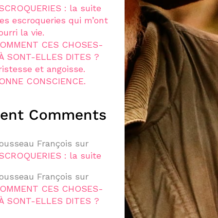
SCROQUERIES : la suite
es escroqueries qui m’ont
ourri la vie.
OMMENT CES CHOSES-
À SONT-ELLES DITES ?
ristesse et angoisse.
ONNE CONSCIENCE.
cent Comments
ousseau François
sur
SCROQUERIES : la suite
ousseau François
sur
OMMENT CES CHOSES-
À SONT-ELLES DITES ?