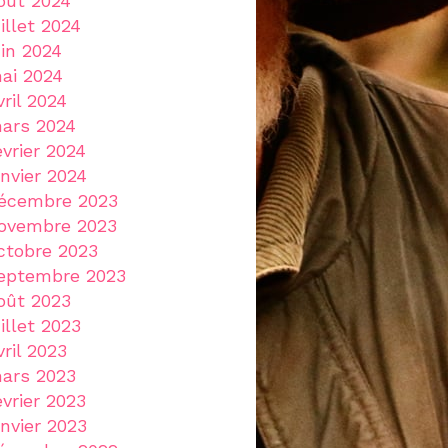
oût 2024
uillet 2024
uin 2024
ai 2024
vril 2024
ars 2024
évrier 2024
anvier 2024
écembre 2023
ovembre 2023
ctobre 2023
eptembre 2023
oût 2023
uillet 2023
vril 2023
ars 2023
évrier 2023
anvier 2023