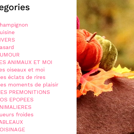
egories
hampignon
uisine
IVERS
asard
UMOUR
ES ANIMAUX ET MOI
es oiseaux et moi
es éclats de rires
es moments de plaisir
ES PREMONITIONS
OS EPOPEES
NIMALIERES
ueurs froides
ABLEAUX
OISINAGE