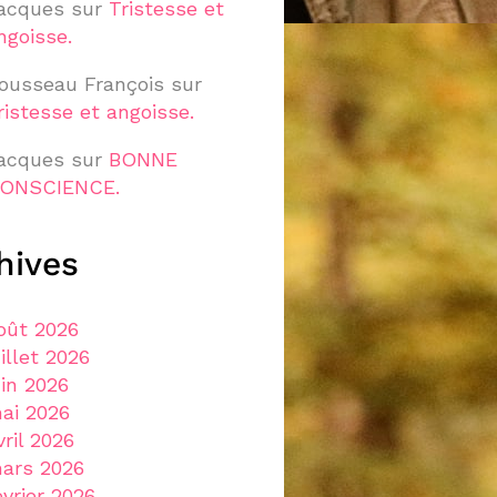
acques
sur
Tristesse et
ngoisse.
ousseau François
sur
ristesse et angoisse.
acques
sur
BONNE
ONSCIENCE.
hives
oût 2026
uillet 2026
uin 2026
ai 2026
vril 2026
ars 2026
évrier 2026