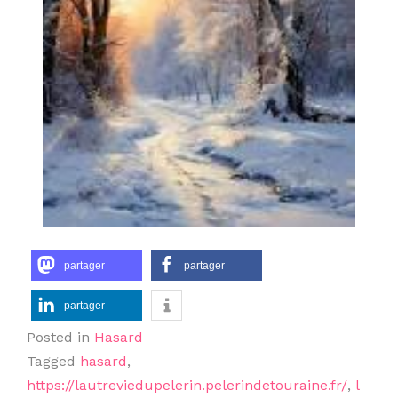
partager
partager
partager
Posted in
Hasard
Tagged
hasard
,
https://lautreviedupelerin.pelerindetouraine.fr/
,
l